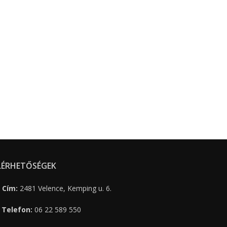
LÉRHETŐSÉGEK
Cím:
2481 Velence, Kemping u. 6.
Telefon:
06 22 589 550