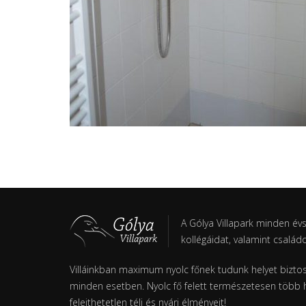
A Gólya Villapark minden év
kollégáidat, valamint család
Villáinkban maximum nyolc főnek tudunk helyet biztosí
minden esetben. Nyolc fő felett természetesen több h
felejthetetlen téli és nyári élményeit!