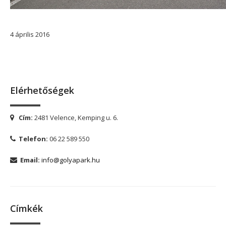
4
április
2016
Elérhetőségek
Cím:
2481 Velence, Kemping u. 6.
Telefon:
06 22 589 550
Email:
info@golyapark.hu
Címkék