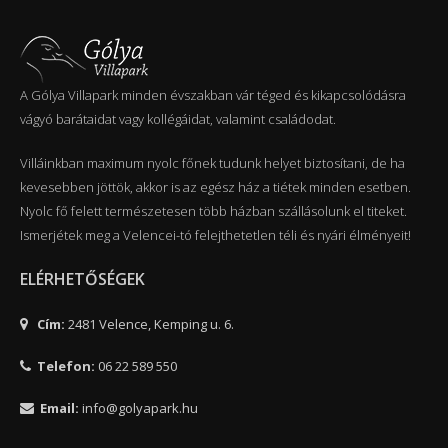
A Gólya Villapark minden évszakban vár téged és kikapcsolódásra
vágyó barátaidat vagy kollégáidat, valamint családodat.
Villáinkban maximum nyolc főnek tudunk helyet biztosítani, de ha
kevesebben jöttök, akkor is az egész ház a tiétek minden esetben.
Nyolc fő felett természetesen több házban szállásolunk el titeket.
Ismerjétek meg a Velencei-tó felejthetetlen téli és nyári élményeit!
ELÉRHETŐSÉGEK
Cím:
2481 Velence, Kemping u. 6.
Telefon:
06 22 589 550
Email:
info@golyapark.hu