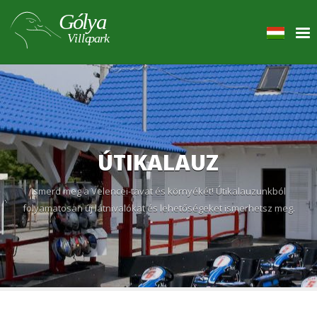
ÚTIKALAUZ
Ismerd meg a Velencei-tavat és környékét! Útikalauzunkból
folyamatosan új látnivalókat és lehetőségeket ismerhetsz meg.