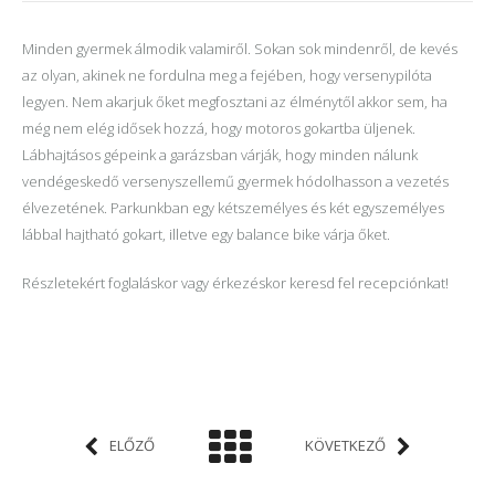
Minden gyermek álmodik valamiről. Sokan sok mindenről, de kevés
az olyan, akinek ne fordulna meg a fejében, hogy versenypilóta
legyen. Nem akarjuk őket megfosztani az élménytől akkor sem, ha
még nem elég idősek hozzá, hogy motoros gokartba üljenek.
Lábhajtásos gépeink a garázsban várják, hogy minden nálunk
vendégeskedő versenyszellemű gyermek hódolhasson a vezetés
élvezetének. Parkunkban egy kétszemélyes és két egyszemélyes
lábbal hajtható gokart, illetve egy balance bike várja őket.
Részletekért foglaláskor vagy érkezéskor keresd fel recepciónkat!
ELŐZŐ
KÖVETKEZŐ