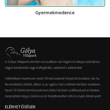
Gyermekmedence
A Gólya Villapark minden évszakban vár téged és kikapcsolódásra
vágyó barátaidat vagy kollégáidat, valamint családodat.
Villáinkban maximum nyolc főnek tudunk helyet biztosítani, de ha
kevesebben jöttök, akkor is az egész ház a tiétek minden esetben.
Nyolc fő felett természetesen több házban szállásolunk el titeket.
Ismerjétek meg a Velencei-tó felejthetetlen téli és nyári élményeit!
ELÉRHETŐSÉGEK