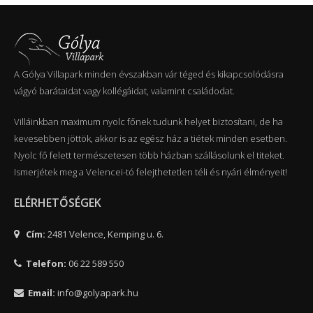
A Gólya Villapark minden évszakban vár téged és kikapcsolódásra
vágyó barátaidat vagy kollégáidat, valamint családodat.
Villáinkban maximum nyolc főnek tudunk helyet biztosítani, de ha
kevesebben jöttök, akkor is az egész ház a tiétek minden esetben.
Nyolc fő felett természetesen több házban szállásolunk el titeket.
Ismerjétek meg a Velencei-tó felejthetetlen téli és nyári élményeit!
ELÉRHETŐSÉGEK
Cím:
2481 Velence, Kemping u. 6.
Telefon:
06 22 589 550
Email:
info@golyapark.hu