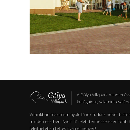
A Gólya Villapark minden év
kollégáidat, valamint család
Villáinkban maximum nyolc főnek tudunk helyet biztosí
minden esetben. Nyolc fő felett természetesen több h
felejthetetlen téli és nyári élményeit!