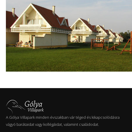
A Gólya Villapark minden évszakban vár téged és kikapcsolódásra
vágyó barátaidat vagy kollégáidat, valamint családodat.