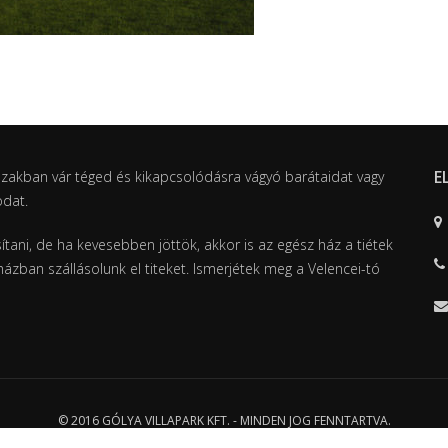
E
szakban vár téged és kikapcsolódásra vágyó barátaidat vagy
odat.
tani, de ha kevesebben jöttök, akkor is az egész ház a tiétek
ázban szállásolunk el titeket. Ismerjétek meg a Velencei-tó
© 2016 GÓLYA VILLAPARK KFT. - MINDEN JOG FENNTARTVA.