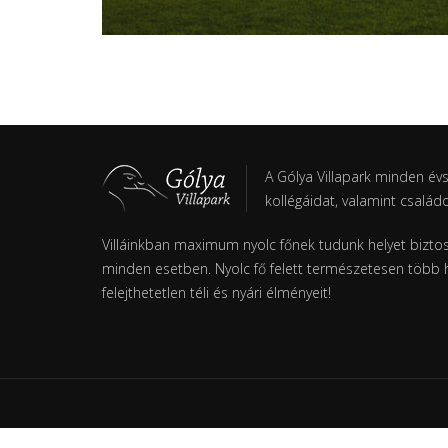
A Gólya Villapark minden év
kollégáidat, valamint család
Villáinkban maximum nyolc főnek tudunk helyet biztosí
minden esetben. Nyolc fő felett természetesen több h
felejthetetlen téli és nyári élményeit!