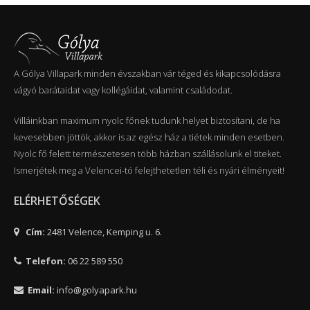
A Gólya Villapark minden évszakban vár téged és kikapcsolódásra
vágyó barátaidat vagy kollégáidat, valamint családodat.
Villáinkban maximum nyolc főnek tudunk helyet biztosítani, de ha
kevesebben jöttök, akkor is az egész ház a tiétek minden esetben.
Nyolc fő felett természetesen több házban szállásolunk el titeket.
Ismerjétek meg a Velencei-tó felejthetetlen téli és nyári élményeit!
ELÉRHETŐSÉGEK
Cím:
2481 Velence, Kemping u. 6.
Telefon:
06 22 589 550
Email:
info@golyapark.hu