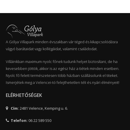
A Gólya Villapark minden évszakban vár téged és kikapcsolódásra
vágyó barátaidat vagy kollégáidat, valamint családodat.
Villáinkban maximum nyolc főnek tudunk helyet biztosítani, de ha
kevesebben jöttök, akkor is az egész ház a tiétek minden esetben.
Nyolc fő felett természetesen több házban szállásolunk el titeket.
Ismerjétek meg a Velencei-tó felejthetetlen téli és nyári élményeit!
ELÉRHETŐSÉGEK
Cím:
2481 Velence, Kemping u. 6.
Telefon:
06 22 589 550