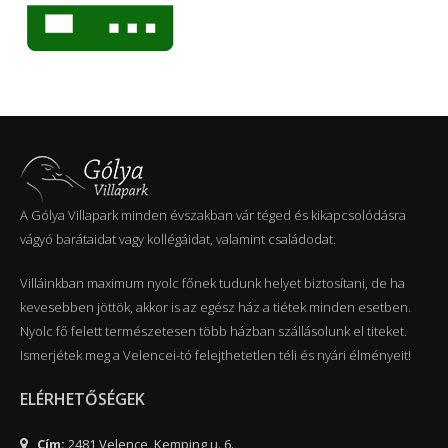
A Gólya Villapark minden évszakban vár téged és kikapcsolódásra
vágyó barátaidat vagy kollégáidat, valamint családodat.
Villáinkban maximum nyolc főnek tudunk helyet biztosítani, de ha
kevesebben jöttök, akkor is az egész ház a tiétek minden esetben.
Nyolc fő felett természetesen több házban szállásolunk el titeket.
Ismerjétek meg a Velencei-tó felejthetetlen téli és nyári élményeit!
ELÉRHETŐSÉGEK
Cím:
2481 Velence, Kemping u. 6.